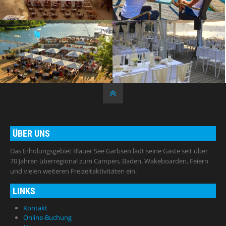
Akzeptieren
Powered by
Usercentrics Consent
Management Platform
ÜBER UNS
Das Erholungsgebiet Blauer See Garbsen lädt seine Gäste seit über
70 Jahren überregional zum Campen, Baden, Wakeboarden, Feiern
und vielen weiteren Freizeitaktivitäten ein.
LINKS
Kontakt
Online-Buchung