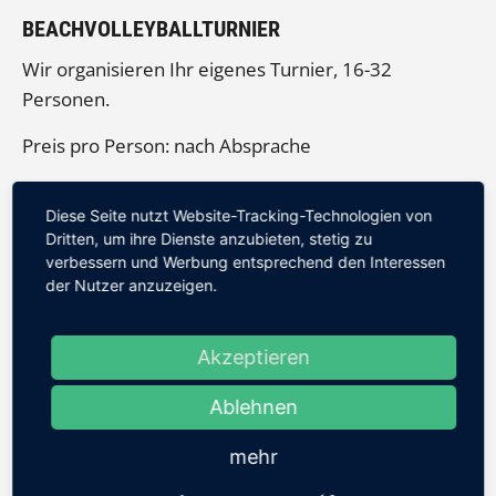
BEACHVOLLEYBALLTURNIER
Wir organisieren Ihr eigenes Turnier, 16-32
Personen.
Preis pro Person: nach Absprache
Diese Seite nutzt Website-Tracking-Technologien von
GOLF TURNIER, BIS ZU 56 PERSONEN
Dritten, um ihre Dienste anzubieten, stetig zu
verbessern und Werbung entsprechend den Interessen
Auf unserer Adventure Mini Golf Anlage können Sie
der Nutzer anzuzeigen.
auf 14 unterschiedlich gestallten Kunstrasenbahnen
ein spannendes Wettspiel austragen.
Akzeptieren
Geschicklichkeit steht über Sportlichkeit, somit
finden Sie hier die Alternative zum Wasserski.
Ablehnen
mehr
SUP, FÜR BIS ZU 20 PERSONEN